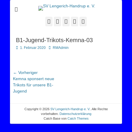
Sportverein Lengerich Handrup
SV Lengerich-
Handrup e. V.
Facebook
Twitter
E-
YouTube
Instagram
Mail
B1-Jugend-Trikots-Kemna-03
Posted
Autor
1. Februar 2020
RMAdmin
on
Beitragsnavigation
← Vorheriger
Vorheriger
Kemna sponsert neue
Beitrag:
Trikots für unsere B1-
Jugend
Copyright © 2026
SV Lengerich-Handrup e. V.
. Alle Rechte
vorbehalten.
Datenschutzerklärung
Catch Base von
Catch Themes