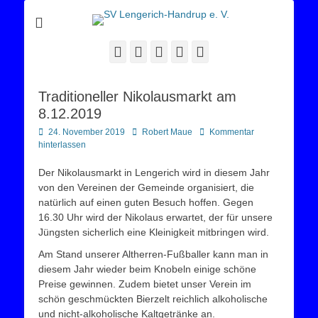
Sportverein Lengerich Handrup
SV Lengerich-
Handrup e. V.
Facebook
Twitter
E-
YouTube
Instagram
Mail
Traditioneller Nikolausmarkt am
8.12.2019
Posted
Autor
24. November 2019
Robert Maue
Kommentar
on
hinterlassen
Der Nikolausmarkt in Lengerich wird in diesem Jahr
von den Vereinen der Gemeinde organisiert, die
natürlich auf einen guten Besuch hoffen. Gegen
16.30 Uhr wird der Nikolaus erwartet, der für unsere
Jüngsten sicherlich eine Kleinigkeit mitbringen wird.
Am Stand unserer Altherren-Fußballer kann man in
diesem Jahr wieder beim Knobeln einige schöne
Preise gewinnen. Zudem bietet unser Verein im
schön geschmückten Bierzelt reichlich alkoholische
und nicht-alkoholische Kaltgetränke an.