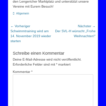
den Lengericher Marktplatz und unterstützt unsere
Vereine mit Eurem Besuch!
Kategorien
Allgemein
Beitragsnavigation
← Vorheriger
Nächster →
Vorheriger
Nächster
Schwimmtraining wird am
Der SVL-H wünscht „Frohe
Beitrag:
Beitrag:
14. November 2019 wieder
Weihnachten!“
starten
Schreibe einen Kommentar
Deine E-Mail-Adresse wird nicht veröffentlicht.
Erforderliche Felder sind mit
*
markiert
Kommentar
*