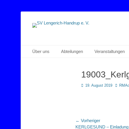
Sportverein Lengerich Handrup
SV Lengerich-Han
Primäres Menü
Zum
Über uns
Abteilungen
Veranstaltungen
Inhalt
springen
19003_Ker
Posted
Autor
19. August 2019
RMAd
on
Beitragsnaviga
← Vorheriger
Vorheriger
KERLGESUND – Einladung z