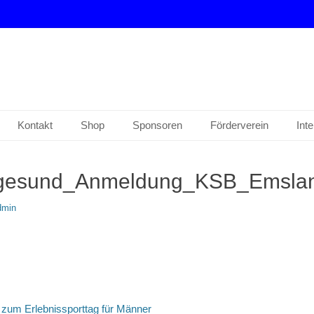
drup e. V.
Kontakt
Shop
Sponsoren
Förderverein
Int
lgesund_Anmeldung_KSB_Emsla
min
tion
um Erlebnissporttag für Männer