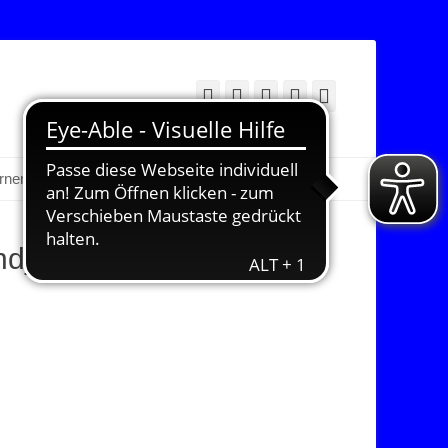
Facebook
Twitter
E-
YouTube
Instagram
Mail
Suchen
erner Bereich
nd_Preview