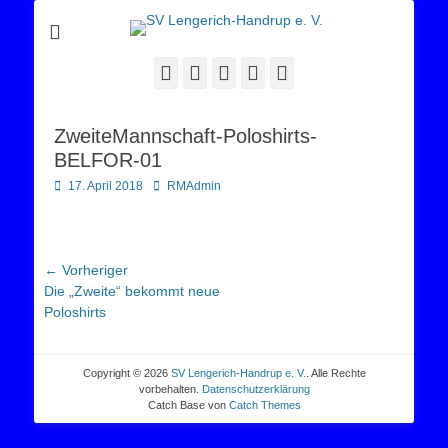
Sportverein Lengerich Handrup
SV Lengerich-
Handrup e. V.
Facebook
Twitter
E-
YouTube
Instagram
Mail
ZweiteMannschaft-Poloshirts-
BELFOR-01
Posted
Autor
17. April 2018
RMAdmin
on
Beitragsnavigation
← Vorheriger
Vorheriger
Die „Zweite“ bekommt neue
Beitrag:
Poloshirts
Copyright © 2026
SV Lengerich-Handrup e. V.
. Alle Rechte
vorbehalten.
Datenschutzerklärung
Catch Base von
Catch Themes