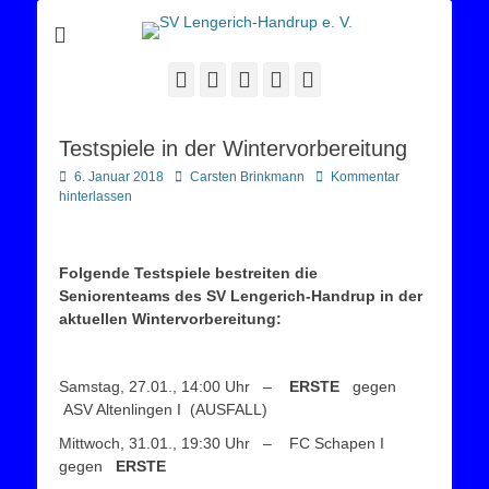
Sportverein Lengerich Handrup
SV Lengerich-
Handrup e. V.
Facebook
Twitter
E-
YouTube
Instagram
Mail
Testspiele in der Wintervorbereitung
Posted
Autor
6. Januar 2018
Carsten Brinkmann
Kommentar
on
hinterlassen
Folgende Testspiele bestreiten die
Seniorenteams des SV Lengerich-Handrup in der
aktuellen Wintervorbereitung:
Samstag, 27.01., 14:00 Uhr –
ERSTE
gegen
ASV Altenlingen I (AUSFALL)
Mittwoch, 31.01., 19:30 Uhr – FC Schapen I
gegen
ERSTE