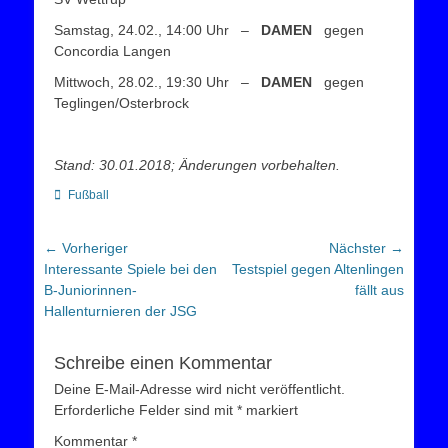
Samstag, 24.02., 14:00 Uhr –
DAMEN
gegen
Concordia Langen
Mittwoch, 28.02., 19:30 Uhr –
DAMEN
gegen
Teglingen/Osterbrock
Stand: 30.01.2018; Änderungen vorbehalten.
Kategorien
Fußball
Beitragsnavigation
← Vorheriger
Nächster →
Vorheriger
Nächster
Interessante Spiele bei den
Testspiel gegen Altenlingen
Beitrag:
Beitrag:
B-Juniorinnen-
fällt aus
Hallenturnieren der JSG
Schreibe einen Kommentar
Deine E-Mail-Adresse wird nicht veröffentlicht.
Erforderliche Felder sind mit
*
markiert
Kommentar
*