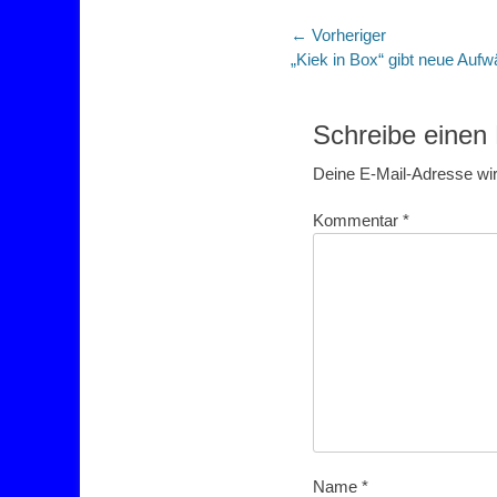
Beitragsnaviga
← Vorheriger
Vorheriger
„Kiek in Box“ gibt neue Aufw
Beitrag:
Schreibe eine
Deine E-Mail-Adresse wird
Kommentar
*
Name
*