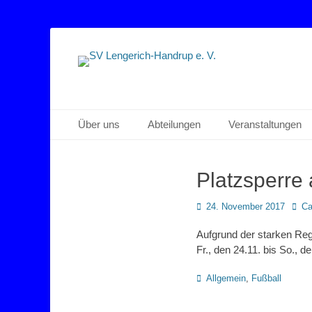
Sportverein Lengerich Handrup
SV Lengerich-Han
Primäres Menü
Zum
Über uns
Abteilungen
Veranstaltungen
Inhalt
springen
Platzsperre
Posted
Auto
24. November 2017
Ca
on
Aufgrund der starken Reg
Fr., den 24.11. bis So., d
Kategorien
Allgemein
,
Fußball