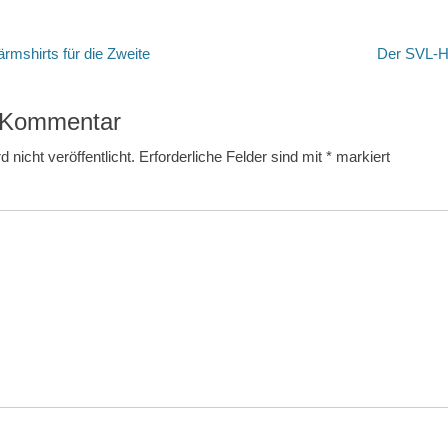
tion
Nächster
ärmshirts für die Zweite
Der SVL-H
Beitrag:
n Kommentar
 nicht veröffentlicht.
Erforderliche Felder sind mit
*
markiert