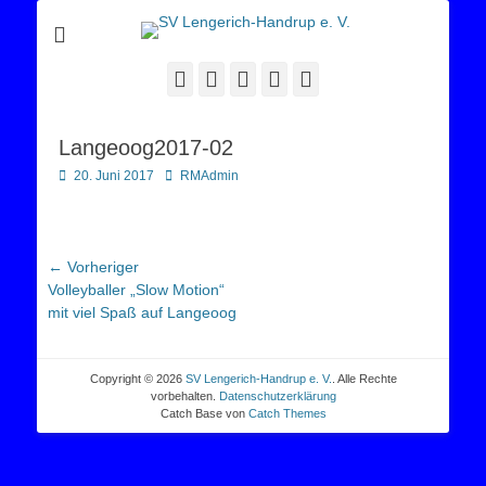
Sportverein Lengerich Handrup
SV Lengerich-
Handrup e. V.
Facebook
Twitter
E-
YouTube
Instagram
Mail
Langeoog2017-02
Posted
Autor
20. Juni 2017
RMAdmin
on
Beitragsnavigation
← Vorheriger
Vorheriger
Volleyballer „Slow Motion“
Beitrag:
mit viel Spaß auf Langeoog
Copyright © 2026
SV Lengerich-Handrup e. V.
. Alle Rechte
vorbehalten.
Datenschutzerklärung
Catch Base von
Catch Themes