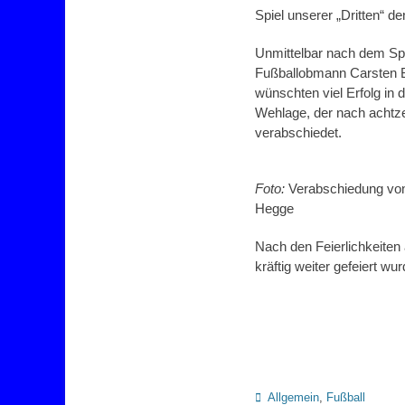
Spiel unserer „Dritten“ d
Unmittelbar nach dem Spie
Fußballobmann Carsten Br
wünschten viel Erfolg in
Wehlage, der nach achtze
verabschiedet.
Foto:
Verabschiedung von 
Hegge
Nach den Feierlichkeiten
kräftig weiter gefeiert wur
Kategorien
Allgemein
,
Fußball