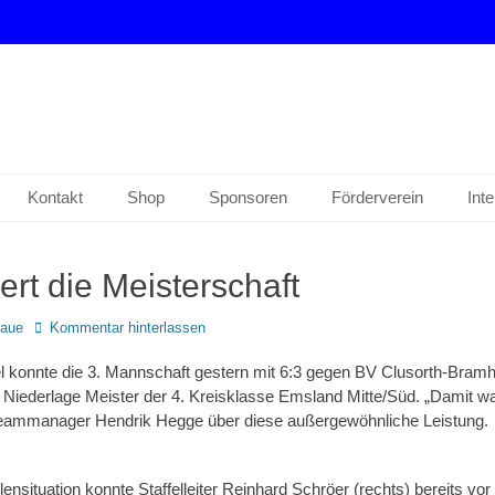
drup e. V.
Kontakt
Shop
Sponsoren
Förderverein
Int
iert die Meisterschaft
Maue
Kommentar hinterlassen
l konnte die 3. Mannschaft gestern mit 6:3 gegen BV Clusorth-Bram
Niederlage Meister der 4. Kreisklasse Emsland Mitte/Süd. „Damit wa
 Teammanager Hendrik Hegge über diese außergewöhnliche Leistung.
ensituation konnte Staffelleiter Reinhard Schröer (rechts) bereits v