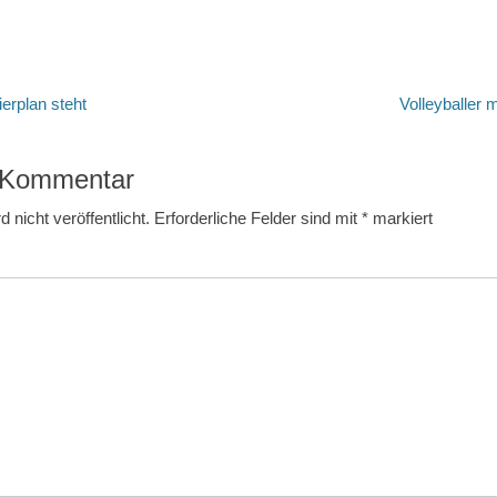
tion
Nächster
erplan steht
Volleyballer 
Beitrag:
n Kommentar
 nicht veröffentlicht.
Erforderliche Felder sind mit
*
markiert