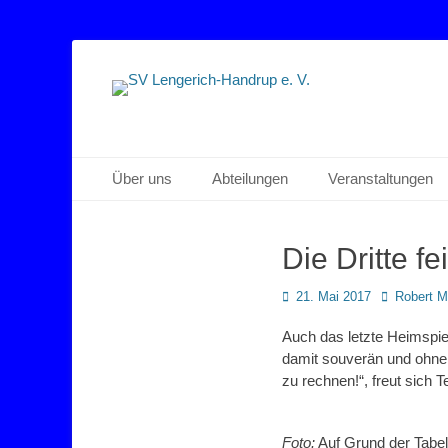
Sportverein Lengerich Handrup
SV Lengerich-Han
Primäres Menü
Zum
Über uns
Abteilungen
Veranstaltungen
Inhalt
springen
Die Dritte fe
Posted
Autor
21. Mai 2017
Robert 
on
Auch das letzte Heimspie
damit souverän und ohne 
zu rechnen!“, freut sich
Foto:
Auf Grund der Tabell