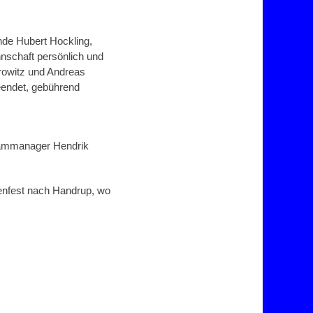
ende Hubert Hockling,
nschaft persönlich und
drowitz und Andreas
eendet, gebührend
Teammanager Hendrik
zenfest nach Handrup, wo