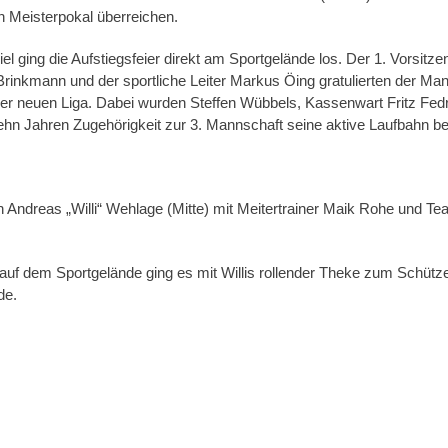
en Meisterpokal überreichen.
l ging die Aufstiegsfeier direkt am Sportgelände los. Der 1. Vorsitz
inkmann und der sportliche Leiter Markus Öing gratulierten der Man
 der neuen Liga. Dabei wurden Steffen Wübbels, Kassenwart Fritz Fe
hn Jahren Zugehörigkeit zur 3. Mannschaft seine aktive Laufbahn b
Andreas „Willi“ Wehlage (Mitte) mit Meitertrainer Maik Rohe und 
 auf dem Sportgelände ging es mit Willis rollender Theke zum Schüt
de.