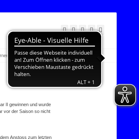
Facebook
Twitter
E-
YouTube
Instagram
Mail
Suchen
erner Bereich
har II gewinnen und wurde
r vor der Saison so nicht
or dem Anstoss zum letzten