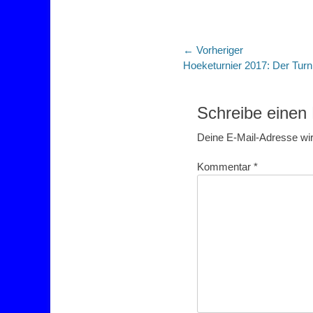
Beitragsnaviga
← Vorheriger
Vorheriger
Hoeketurnier 2017: Der Turni
Beitrag:
Schreibe eine
Deine E-Mail-Adresse wird
Kommentar
*