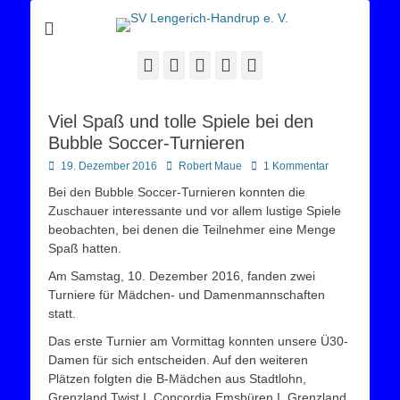
Sportverein Lengerich Handrup
SV Lengerich-
Handrup e. V.
Facebook
Twitter
E-
YouTube
Instagram
Mail
Viel Spaß und tolle Spiele bei den
Bubble Soccer-Turnieren
Posted
Autor
19. Dezember 2016
Robert Maue
1 Kommentar
on
Bei den Bubble Soccer-Turnieren konnten die
Zuschauer interessante und vor allem lustige Spiele
beobachten, bei denen die Teilnehmer eine Menge
Spaß hatten.
Am Samstag, 10. Dezember 2016, fanden zwei
Turniere für Mädchen- und Damenmannschaften
statt.
Das erste Turnier am Vormittag konnten unsere Ü30-
Damen für sich entscheiden. Auf den weiteren
Plätzen folgten die B-Mädchen aus Stadtlohn,
Grenzland Twist I, Concordia Emsbüren I, Grenzland