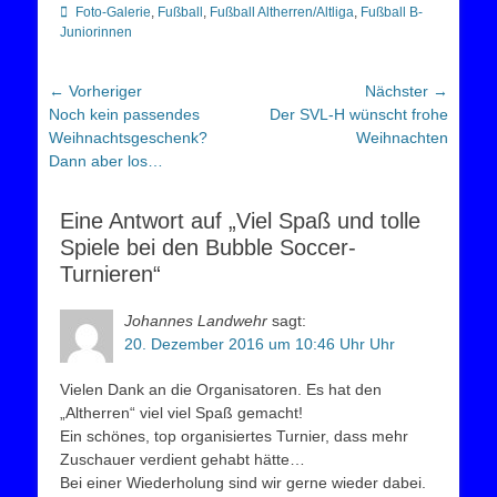
Kategorien
Foto-Galerie
,
Fußball
,
Fußball Altherren/Altliga
,
Fußball B-
Juniorinnen
Beitragsnavigation
← Vorheriger
Nächster →
Vorheriger
Nächster
Noch kein passendes
Der SVL-H wünscht frohe
Beitrag:
Beitrag:
Weihnachtsgeschenk?
Weihnachten
Dann aber los…
Eine Antwort auf „Viel Spaß und tolle
Spiele bei den Bubble Soccer-
Turnieren“
Johannes Landwehr
sagt:
20. Dezember 2016 um 10:46 Uhr Uhr
Vielen Dank an die Organisatoren. Es hat den
„Altherren“ viel viel Spaß gemacht!
Ein schönes, top organisiertes Turnier, dass mehr
Zuschauer verdient gehabt hätte…
Bei einer Wiederholung sind wir gerne wieder dabei.