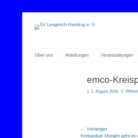
Sportverein Lengerich Handrup
SV Lengerich-Han
Primäres Menü
Zum
Über uns
Abteilungen
Veranstaltungen
Inhalt
springen
emco-Kreis
Posted
Autor
2. August 2016
RMAdm
on
Beitragsnaviga
← Vorheriger
Vorheriger
Kreispokal: Morgen geht es