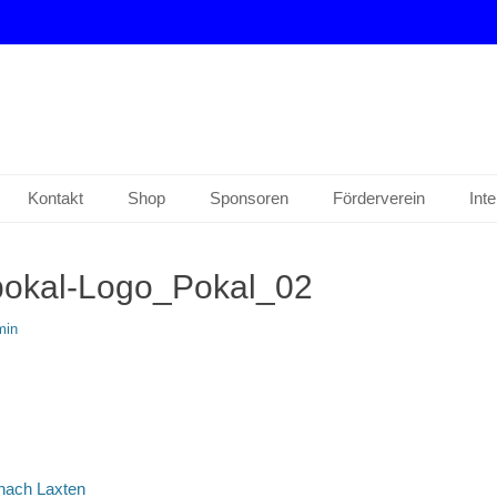
drup e. V.
Kontakt
Shop
Sponsoren
Förderverein
Int
pokal-Logo_Pokal_02
in
tion
 nach Laxten