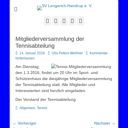
Sportverein Lengerich Handrup
SV Lengerich-
Handrup e. V.
Facebook
Twitter
E-
YouTube
Instagram
Mail
Mitgliederversammlung der
Tennisabteilung
Posted
Autor
14. Januar 2016
Ulla Peters-Wellmer
Kommentar
on
hinterlassen
Am Dienstag,
den 1.3.2016, findet um 20 Uhr im Sport- und
Schützenhaus die diesjährige Mitgliederversammlung
der Tennisabteilung statt. Alle Mitglieder und
Interessierten sind herzlich eingeladen.
Der Vorstand der Tennisabteilung
Kategorien
Allgemein
,
Tennis
Beitragsnavigation
← Vorheriger
Nächster →