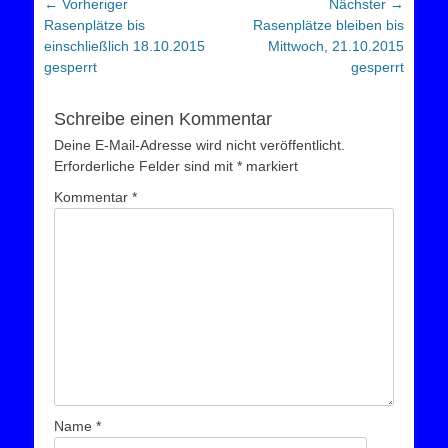
Beitragsnavigation
← Vorheriger
Nächster →
Vorheriger
Nächster
Rasenplätze bis
Rasenplätze bleiben bis
Beitrag:
Beitrag:
einschließlich 18.10.2015
Mittwoch, 21.10.2015
gesperrt
gesperrt
Schreibe einen Kommentar
Deine E-Mail-Adresse wird nicht veröffentlicht.
Erforderliche Felder sind mit
*
markiert
Kommentar
*
Name
*