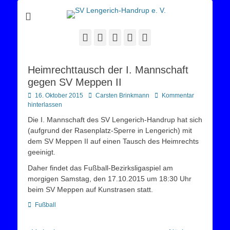
Sportverein Lengerich Handrup
SV Lengerich-
Handrup e. V.
Facebook
Twitter
E-
YouTube
Instagram
Mail
Heimrechttausch der I. Mannschaft
gegen SV Meppen II
Posted
Autor
16. Oktober 2015
Carsten Brinkmann
Kommentar
on
hinterlassen
Die I. Mannschaft des SV Lengerich-Handrup hat sich
(aufgrund der Rasenplatz-Sperre in Lengerich) mit
dem SV Meppen II auf einen Tausch des Heimrechts
geeinigt.
Daher findet das Fußball-Bezirksligaspiel am
morgigen Samstag, den 17.10.2015 um 18:30 Uhr
beim SV Meppen auf Kunstrasen statt.
Kategorien
Fußball