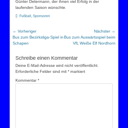
Günter Determann, der ihnen viel Erfolg in der
laufenden Saison wünschte.
Kategorien
Fußball
,
Sponsoren
Beitragsnavigation
← Vorheriger
Nächster →
Vorheriger
Nächster
Bus zum Bezirksliga-Spiel in
Bus zum Auswärtsspiel beim
Beitrag:
Beitrag:
Schapen
VfL Weiße Elf Nordhorn
Schreibe einen Kommentar
Deine E-Mail-Adresse wird nicht veröffentlicht.
Erforderliche Felder sind mit
*
markiert
Kommentar
*