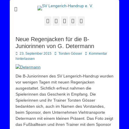
Sportverein Lengerich Handrup
SV Lengerich-
Handrup e. V.
Facebook
Twitter
E-
YouTube
Instagram
Mail
Neue Regenjacken für die B-
Juniorinnen von G. Determann
Posted
Autor
23. September 2015
Torsten Gösser
Kommentar
on
hinterlassen
Die B-Juniorinnen des SV Lengerich-Handrup wurden
vor wenigen Tagen mit neuen Regenjacken
ausgestattet. Sichtlich erfreut nahmen die
Spielerinnen das Geschenk in Empfang. Die
Spielerinnen und ihr Trainer Torsten Gösser
bedankten sich, auch im Namen des Vorstandes,
beim Sponsor, dem Unternehmen Viehtransporte
Determann mit einem kleinen Präsent. Das Foto zeigt
das Fußballteam und ihren Trainer mit dem Sponsor