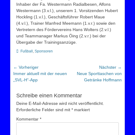
Inhaber der Fa. Westermann Radialbesen, Alfons
Westermann (3.v.l.), unserem 1. Vorsitzenden Hubert
Hockling (1.v.l.), Geschäftsführer Robert Maue
(4.v.l.), Trainer Manfred Meemann (1.v.r.) sowie den
Vertretern des Fördervereins Hans Wolters (2.v.l.)
und Teammanager Markus Öing (2.v.r.) bei der
Übergabe der Trainingsanzüge.
Kategorien
Fußball
,
Sponsoren
Beitragsnavigation
← Vorheriger
Nächster →
Vorheriger
Nächster
Immer aktuell mit der neuen
Neue Sporttaschen von
Beitrag:
Beitrag:
„SVL-H“-App
Getränke Hoffmann
Schreibe einen Kommentar
Deine E-Mail-Adresse wird nicht veröffentlicht.
Erforderliche Felder sind mit
*
markiert
Kommentar
*