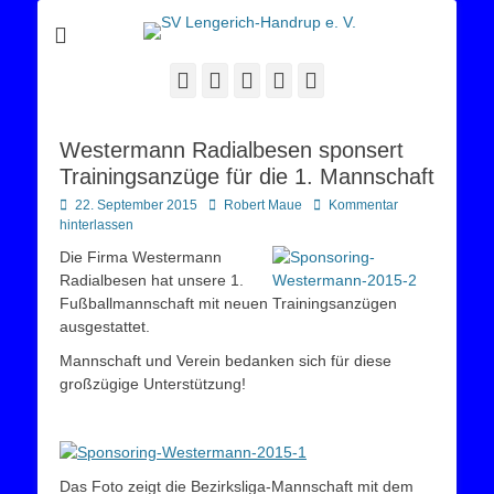
Sportverein Lengerich Handrup
SV Lengerich-
Handrup e. V.
Facebook
Twitter
E-
YouTube
Instagram
Mail
Westermann Radialbesen sponsert
Trainingsanzüge für die 1. Mannschaft
Posted
Autor
22. September 2015
Robert Maue
Kommentar
on
hinterlassen
Die Firma Westermann
Radialbesen hat unsere 1.
Fußballmannschaft mit neuen Trainingsanzügen
ausgestattet.
Mannschaft und Verein bedanken sich für diese
großzügige Unterstützung!
Das Foto zeigt die Bezirksliga-Mannschaft mit dem