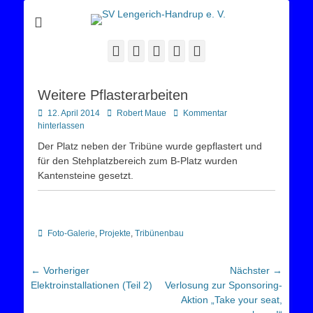
Sportverein Lengerich Handrup
SV Lengerich-
Handrup e. V.
Facebook
Twitter
E-
YouTube
Instagram
Mail
Weitere Pflasterarbeiten
Posted
Autor
12. April 2014
Robert Maue
Kommentar
on
hinterlassen
Der Platz neben der Tribüne wurde gepflastert und
für den Stehplatzbereich zum B-Platz wurden
Kantensteine gesetzt.
Kategorien
Foto-Galerie
,
Projekte
,
Tribünenbau
Beitragsnavigation
← Vorheriger
Nächster →
Vorheriger
Nächster
Elektroinstallationen (Teil 2)
Verlosung zur Sponsoring-
Beitrag:
Beitrag:
Aktion „Take your seat,