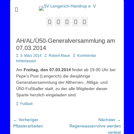
Sportverein Lengerich Handrup
SV Lengerich-
Handrup e. V.
Facebook
Twitter
E-
YouTube
Instagram
Mail
AH/AL/Ü50-Generalversammlung am
07.03.2014
Posted
Autor
5. März 2014
Robert Maue
Kommentar
on
hinterlassen
Am
Freitag, den 07.03.2014
findet ab 19.00 Uhr bei
Pepe’s Post (Lengerich) die diesjährige
Generalversammlung der Altherren-, Altliga- und
Ü50-Fußballer statt, zu der alle Mitglieder dieser
Sparte herzlich eingeladen sind.
Kategorien
Fußball
Beitragsnavigation
← Vorheriger
Nächster →
Vorheriger
Nächster
Pflasterarbeiten
Regenwasserrohre werden
Beitrag:
Beitrag:
verlegt