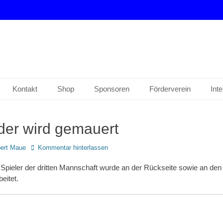
drup e. V.
Kontakt
Shop
Sponsoren
Förderverein
Int
der wird gemauert
ert Maue
Kommentar hinterlassen
r Spieler der dritten Mannschaft wurde an der Rückseite sowie an den
eitet.