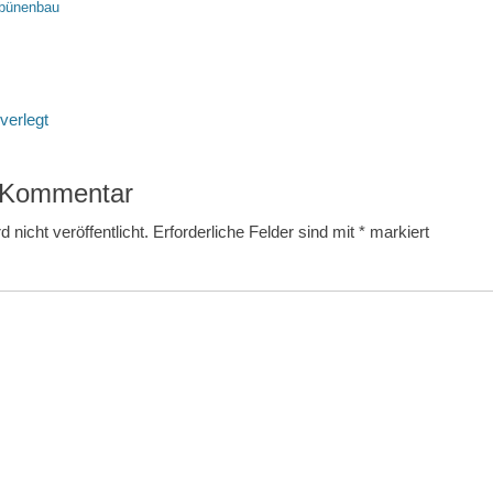
ibünenbau
tion
Nächster
verlegt
Beitrag:
n Kommentar
 nicht veröffentlicht.
Erforderliche Felder sind mit
*
markiert