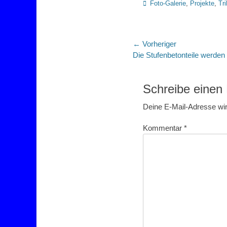
Kategorien
Foto-Galerie
,
Projekte
,
Tr
Beitragsnaviga
← Vorheriger
Vorheriger
Die Stufenbetonteile werden 
Beitrag:
Schreibe eine
Deine E-Mail-Adresse wird
Kommentar
*