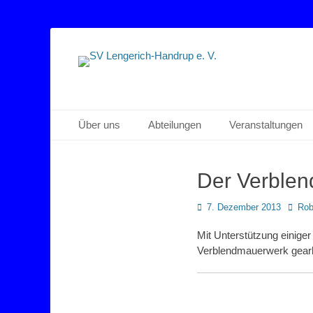
Sportverein Lengerich Handrup
SV Lengerich-Han
Primäres Menü
Zum
Über uns
Abteilungen
Veranstaltungen
Inhalt
springen
Der Verblen
Posted
Autor
7. Dezember 2013
Rob
on
Mit Unterstützung einige
Verblendmauerwerk gearb