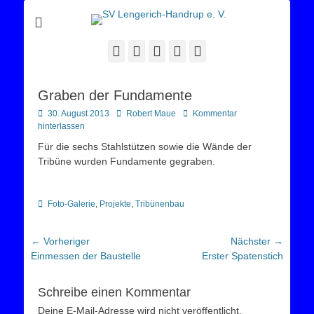
Sportverein Lengerich Handrup
SV Lengerich-
Handrup e. V.
Facebook
Twitter
E-
YouTube
Instagram
Mail
Graben der Fundamente
Posted
Autor
30. August 2013
Robert Maue
Kommentar
on
hinterlassen
Für die sechs Stahlstützen sowie die Wände der
Tribüne wurden Fundamente gegraben.
Kategorien
Foto-Galerie
,
Projekte
,
Tribünenbau
Beitragsnavigation
← Vorheriger
Nächster →
Vorheriger
Nächster
Einmessen der Baustelle
Erster Spatenstich
Beitrag:
Beitrag:
Schreibe einen Kommentar
Deine E-Mail-Adresse wird nicht veröffentlicht.