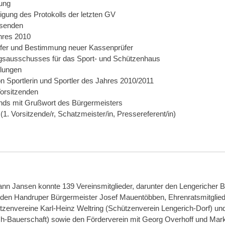
ung
gung des Protokolls der letzten GV
esenden
hres 2010
üfer und Bestimmung neuer Kassenprüfer
ngsausschusses für das Sport- und Schützenhaus
ilungen
 Sportlerin und Sportler des Jahres 2010/2011
Vorsitzenden
ands mit Grußwort des Bürgermeisters
. Vorsitzende/r, Schatzmeister/in, Pressereferent/in)
nn Jansen konnte 139 Vereinsmitglieder, darunter den Lengericher 
nden Handruper Bürgermeister Josef Mauentöbben, Ehrenratsmitglied
ützenvereine Karl-Heinz Weltring (Schützenverein Lengerich-Dorf) 
h-Bauerschaft) sowie den Förderverein mit Georg Overhoff und Mar