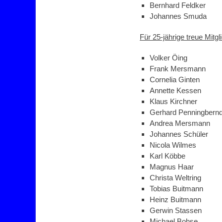
Bernhard Feldker
Johannes Smuda
Für 25-jährige treue Mitgl
Volker Öing
Frank Mersmann
Cornelia Ginten
Annette Kessen
Klaus Kirchner
Gerhard Penningbern
Andrea Mersmann
Johannes Schüler
Nicola Wilmes
Karl Köbbe
Magnus Haar
Christa Weltring
Tobias Buitmann
Heinz Buitmann
Gerwin Stassen
Michael Bohse