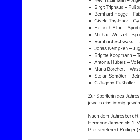
Kevin Lullmann – Juge
Birgit Triphaus – Fußba
Bernhard Hegge – Fuß
Gisela Thy-Haar – Gym
Heinrich Eling – Sport
Michael Weitzel – Spo
Bernhard Schwake – L
Jonas Kempken – Juge
Brigitte Koopmann – Te
Antonia Hübers – Volle
Maria Borchert – Wass
Stefan Schröter – Bet
C-Jugend-Fußballer –
Zur Sportlerin des Jahr
jeweils einstimmig gewähl
Nach dem Jahresbericht 
Hermann Jansen als 1. Vo
Pressereferent Rüdiger (