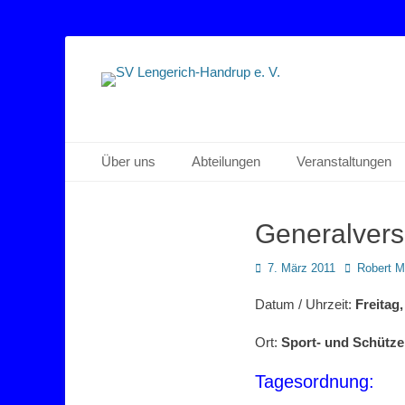
Sportverein Lengerich Handrup
SV Lengerich-Han
Primäres Menü
Zum
Über uns
Abteilungen
Veranstaltungen
Inhalt
springen
Generalvers
Posted
Autor
7. März 2011
Robert 
on
Datum / Uhrzeit:
Freitag,
Ort:
Sport- und Schütze
Tagesordnung: