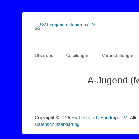
Sportverein Lengerich Handrup
SV Lengerich-Han
Primäres Menü
Zum
Über uns
Abteilungen
Veranstaltungen
Inhalt
springen
A-Jugend (
Copyright © 2026
SV Lengerich-Handrup e. V.
. All
Datenschutzerklärung