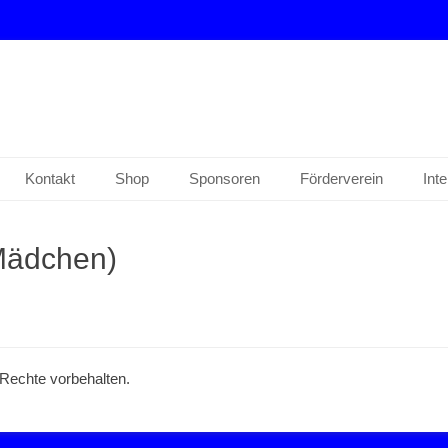
drup e. V.
Kontakt
Shop
Sponsoren
Förderverein
Int
Mädchen)
e Rechte vorbehalten.