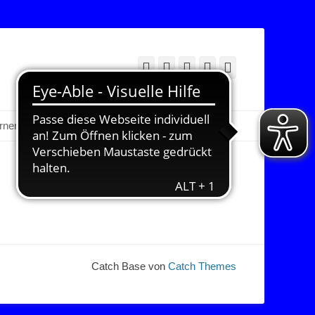
Facebook
Twitter
E-
YouTube
Instagram
Mail
Suchen
erner Bereich
Catch Base von
Catch Themes